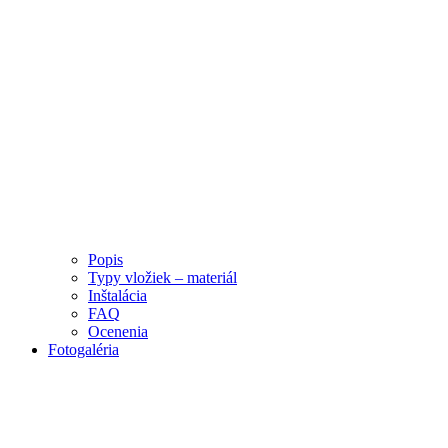
Popis
Typy vložiek – materiál
Inštalácia
FAQ
Ocenenia
Fotogaléria