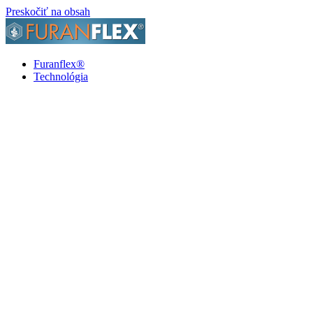
Preskočiť na obsah
Furanflex®
Technológia