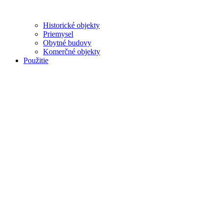
Historické objekty
Priemysel
Obytné budovy
Komerčné objekty
Použitie