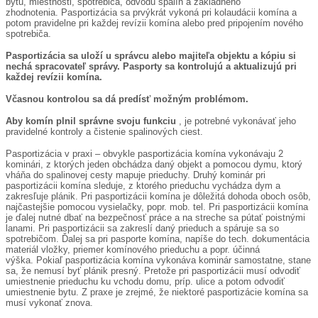
bytu, miestnosti, spotrebiča, odvodu spalín a základného
zhodnotenia. Pasportizácia sa prvýkrát vykoná pri kolaudácii komína a
potom pravidelne pri každej revízii komína alebo pred pripojením nového
spotrebiča.
Pasportizácia sa uloží u správcu alebo majiteľa objektu a kópiu si
nechá spracovateľ správy. Pasporty sa kontrolujú a aktualizujú pri
každej revízii komína.
Včasnou kontrolou sa dá predísť možným problémom.
Aby komín plnil správne svoju funkciu
, je potrebné vykonávať jeho
pravidelné kontroly a čistenie spalinových ciest.
Pasportizácia v praxi – obvykle pasportizácia komína vykonávaju 2
kominári, z ktorých jeden obchádza daný objekt a pomocou dymu, ktorý
vháňa do spalinovej cesty mapuje prieduchy. Druhý kominár pri
pasportizácii komína sleduje, z ktorého prieduchu vychádza dym a
zakresľuje plánik. Pri pasportizácii komína je dôležitá dohoda oboch osôb,
najčastejšie pomocou vysielačky, popr. mob. tel. Pri pasportizácii komína
je ďalej nutné dbať na bezpečnosť práce a na streche sa pútať poistnými
lanami. Pri pasportizácii sa zakreslí daný prieduch a spáruje sa so
spotrebičom. Ďalej sa pri pasporte komína, napíše do tech. dokumentácia
materiál vložky, priemer komínového prieduchu a popr. účinná
výška. Pokiaľ pasportizácia komína vykonáva kominár samostatne, stane
sa, že nemusí byť plánik presný. Pretože pri pasportizácii musí odvodiť
umiestnenie prieduchu ku vchodu domu, príp. ulice a potom odvodiť
umiestnenie bytu. Z praxe je zrejmé, že niektoré pasportizácie komína sa
musí vykonať znova.