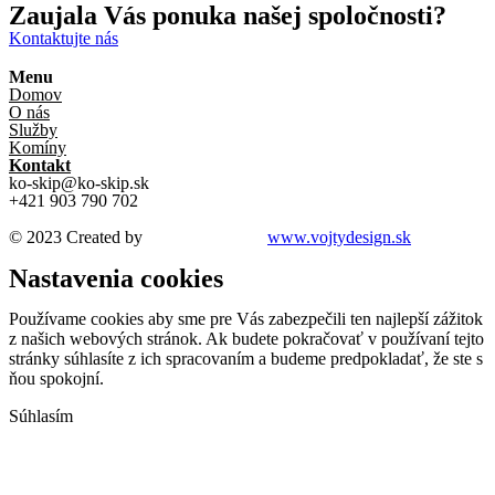
Zaujala Vás ponuka našej spoločnosti?
Kontaktujte nás
Menu
Domov
O nás
Služby
Komíny
Kontakt
ko-skip@ko-skip.sk
+421 903 790 702
© 2023 Created by
VOJTYDesign /
www.vojtydesign.sk
Nastavenia cookies
Používame cookies aby sme pre Vás zabezpečili ten najlepší zážitok
z našich webových stránok. Ak budete pokračovať v používaní tejto
stránky súhlasíte z ich spracovaním a budeme predpokladať, že ste s
ňou spokojní.
Súhlasím