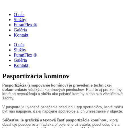
O nás
Služby
FuranFlex ®
Galéria
Kontakt
O nás
Služby
FuranFlex ®
Galéria
Kontakt
Pasportizácia komínov
Pasportizácia (zmapovanie komínov) je prevedenie technickej
dokumentácie
všetkých komínových prieduchov. Platí to aj pre komíny,
ktoré sa nepoužívajú a slúžia ako poistné komíny alebo ako viacúčelové
šachty.
V pasporte je uvedené označenie prieduchu, typ spotrebičov, ktoré môžu
byť naň napojené, ďalej napojené spotrebiče a ich umiestnenie v objekte.
Súčasťou je grafická a textová časť pasportizácie komínov
, ktorá
obsahuje posúdenie z hľadiska pripojeného užívateľa, poschodia, čísla